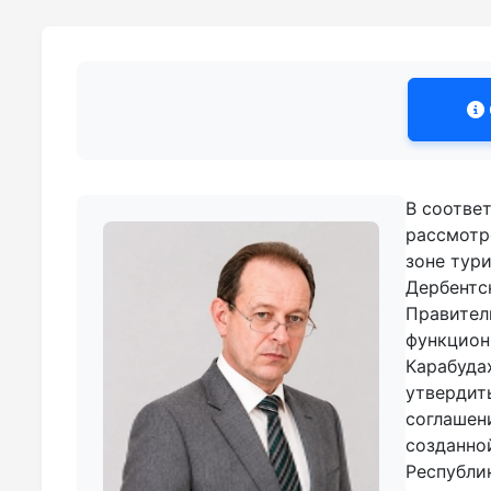
В соотве
рассмотр
зоне тур
Дербентс
Правитель
функцион
Карабуда
утвердит
соглашен
созданно
Республи