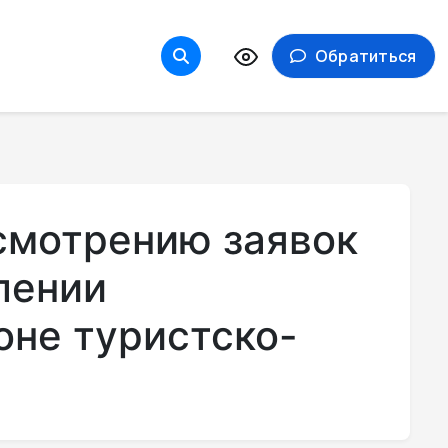
Обратиться
смотрению заявок
лении
оне туристско-