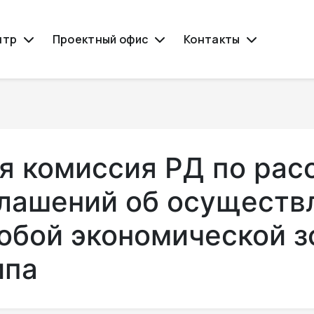
нтр
Проектный офис
Контакты
я комиссия РД по рас
глашений об осуществ
обой экономической з
ипа