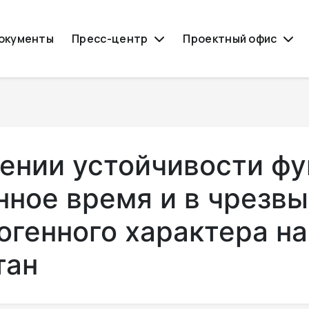
окументы
Пресс-центр
Проектный офис
ении устойчивости ф
нное время и в чрезв
огенного характера н
тан