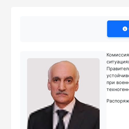
Комиссия
ситуация
Правитель
устойчив
при воен
техногенн
Распоряж