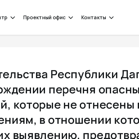
нтр
Проектный офис
Контакты
ельства Республики Даг
ерждении перечня опасн
й, которые не отнесены
ениям, в отношении кот
их выявлению, предотв