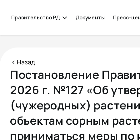
Правительство РД
Документы
Пресс-це
Назад
Постановление Правит
2026 г. №127 «Об утв
(чужеродных) растени
объектам сорным раст
приниматься меры по 