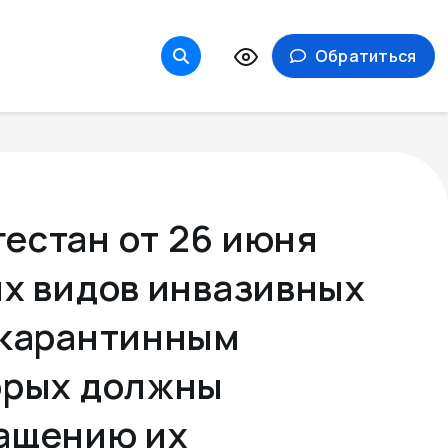
Обратиться
естан от 26 июня
ых видов инвазивных
 карантинным
орых должны
ращению их