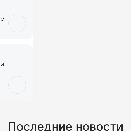
и
ве
ки
Последние новости