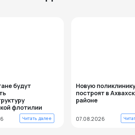
тане будут
Новую поликлиник
ть
построят в Ахвахс
руктуру
районе
кой флотилии
26
07.08.2026
Читать далее
Чита