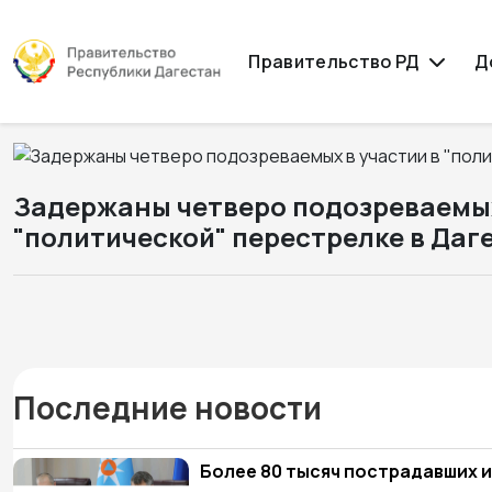
Правительство РД
Д
Задержаны четверо подозреваемых
"политической" перестрелке в Даг
Последние новости
Более 80 тысяч пострадавших и