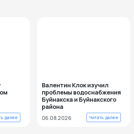
у
Валентин Клок изучил
ком
проблемы водоснабжения
Буйнакска и Буйнакского
района
06.08.2026
ть далее
Читать далее