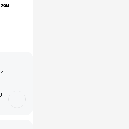
ерам
ки
0