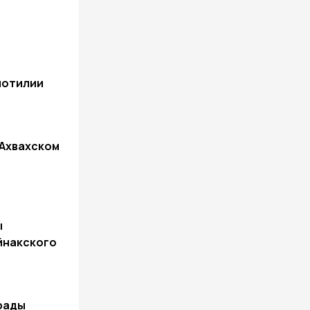
ы
лотилии
 Ахвахском
ы
йнакского
рады