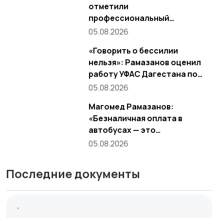
отметили
профессиональный
праздник
05.08.2026
«Говорить о бессилии
нельзя»: Рамазанов оценил
работу УФАС Дагестана по
ситуации с ценами на бензин
05.08.2026
Магомед Рамазанов:
«Безналичная оплата в
автобусах — это
требование, а не
05.08.2026
пожелание»
Последние документы