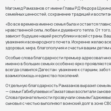
Магомед Рамазанов от имени Главы РД Федора Щукина
семейных ценностей, сохранение традиций и воспита
«Во все времена именно семья была и остается главн
нравственной силы, любви и душевного тепла. От того
зависит будущее нашей республики и всей страны. Ва
уважения и всенародного почета. Искренне желаю вс
здоровья, мира, благополучия и счастья вашим детям и
Особые слова благодарности премьер адресовал мно
именно в больших семьях особенно ярко проявляютс
всегда славился Дагестан: уважение к старшим, забот
взаимопомощь и единство поколений.
Отдельную благодарность Рамазанов выразил семьям,
— семьи Габибулаевых и Гамзатовых воспитали сыновей
Слова признательности прозвучали семьям Гаджиевых
сыновья с честью выполняют воинский долг в зоне СВ