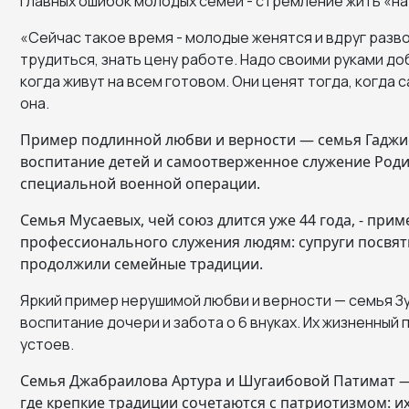
главных ошибок молодых семей - стремление жить «на
«Сейчас такое время - молодые женятся и вдруг разво
трудиться, знать цену работе. Надо своими руками до
когда живут на всем готовом. Они ценят тогда, когда
она.
Пример подлинной любви и верности — семья Гаджие
воспитание детей и самоотверженное служение Родин
специальной военной операции.
Семья Мусаевых, чей союз длится уже 44 года, - при
профессионального служения людям: супруги посвяти
продолжили семейные традиции.
Яркий пример нерушимой любви и верности — семья Зу
воспитание дочери и забота о 6 внуках. Их жизненный
устоев.
Семья Джабраилова Артура и Шугаибовой Патимат —
где крепкие традиции сочетаются с патриотизмом: и