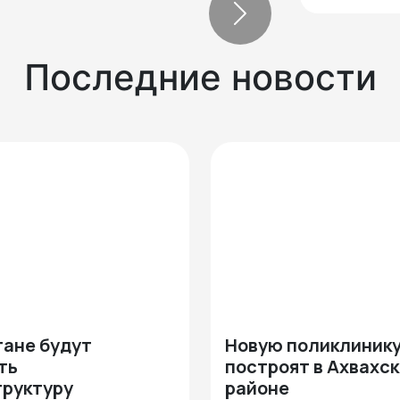
Next
Последние новости
тане будут
Новую поликлиник
ть
построят в Ахвахс
руктуру
районе