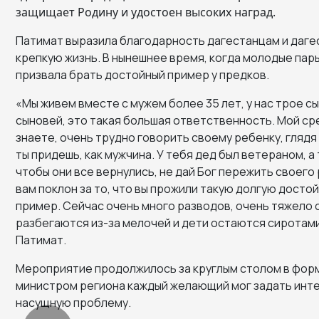
защищает Родину и удостоен высоких наград.
Патимат выразила благодарность дагестанцам и даге
крепкую жизнь. В нынешнее время, когда молодые пар
призвала брать достойный пример у предков.
«Мы живем вместе с мужем более 35 лет, у нас трое 
сыновей, это такая большая ответственность. Мой сре
знаете, очень трудно говорить своему ребенку, глядя в
ты придешь, как мужчина. У тебя дед был ветераном, а 
чтобы они все вернулись, не дай Бог пережить своего
вам поклон за то, что вы прожили такую долгую досто
пример. Сейчас очень много разводов, очень тяжело
разбегаются из-за мелочей и дети остаются сиротами
Патимат.
Мероприятие продолжилось за круглым столом в форм
министром региона каждый желающий мог задать инт
насущную проблему.