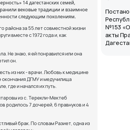
рность» 14 дагестанских семей,
сохранили вековые традиции и взаимное
Постано
ценности следующим поколениям.
Республи
№153 «О
го района за 55 лет совместной жизни
акты Пр
ги вместе с 1972 года и, как
Дагеста
ла. Не знаю, я ей понравился или она
етил он.
шесть из них - врачи. Любовь к медицине
е окончания ДГМУ и медучилища
е, где и начался их путь.
йтаровы из с. Терекли-Мектеб
ов родилось 7 дочерей, 6 правнуков и 4
тливый брак. По словам Разиет, одна из