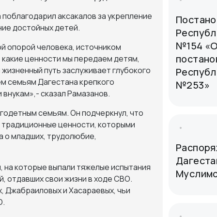
 поблагодарил аксакалов за укрепление
Постано
ние достойных детей.
Республи
№154 «О
ой опорой человека, источником
постано
, какие ценности мы передаем детям,
ш жизненный путь заслуживает глубокого
Республи
ем семьям Дагестана крепкого
№253»
 внукам»,- сказал Рамазанов.
годетным семьям. Он подчеркнул, что
я традиционные ценности, которыми
а о младших, трудолюбие,
Распоря
Дагеста
 на которые выпали тяжелые испытания
Муслимо
, отдавших свои жизни в ходе СВО.
, Джабраиловых и Хасараевых, чьи
О.