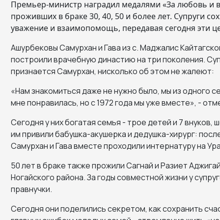
Премьер-министр наградил медалями «За любовь и ве
проживших в браке 30, 40, 50 и более лет. Супруги 
уважение и взаимопомощь, передавая сегодня эти 
Ашурбековы Самурхан и Гава из с. Маджалис Кайтагско
построили врачебную династию на три поколения. Супру
признается Самурхан, нисколько об этом не жалеют:
«Нам знакомиться даже не нужно было, мы из одного се
мне понравилась, но с 1972 года мы уже вместе», - отм
Сегодня у них богатая семья - трое детей и 7 внуков, 
им привили бабушка-акушерка и дедушка-хирург: посл
Самурхан и Гава вместе проходили интернатуру на Урал
50 лет в браке также прожили Сагнай и Разиет Аджига
Ногайского района. За годы совместной жизни у супруг
правнучки.
Сегодня они поделились секретом, как сохранить счас