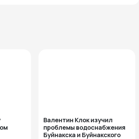
у
Валентин Клок изучил
ком
проблемы водоснабжения
Буйнакска и Буйнакского