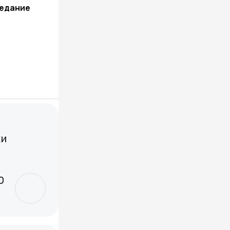
седание
ки
0