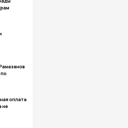
рады
ерам
и
 Рамазанов
 по
ная оплата
а не