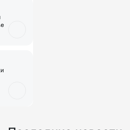
и
ве
ки