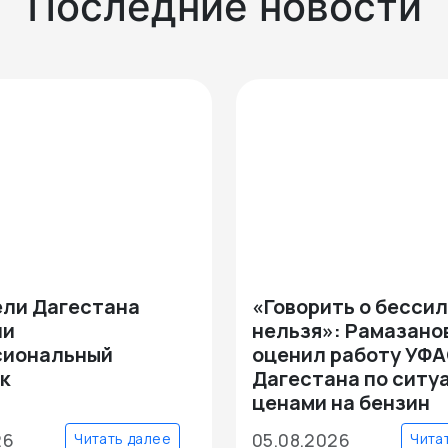
Последние новости
ли Дагестана
«Говорить о бесси
ли
нельзя»: Рамазано
сиональный
оценил работу УФ
к
Дагестана по ситу
ценами на бензин
26
05.08.2026
Читать далее
Чита