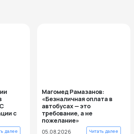
лии
Магомед Рамазанов:
в
«Безналичная оплата в
АС
автобусах — это
ации с
требование, а не
пожелание»
05.08.2026
ть далее
Читать далее