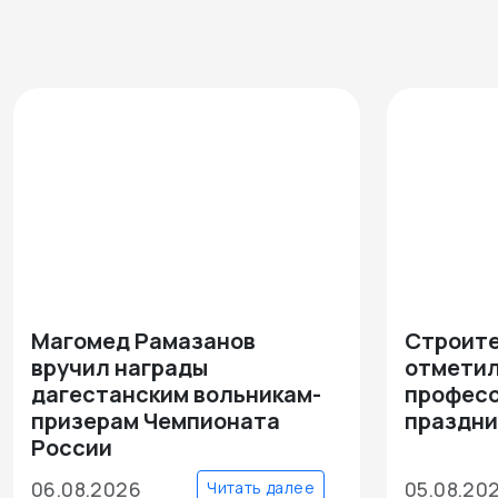
Магомед Рамазанов
Строите
вручил награды
отмети
дагестанским вольникам-
профес
призерам Чемпионата
праздни
России
06.08.2026
05.08.20
Читать далее